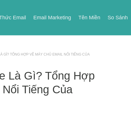
 Thức Email
Email Marketing
Tên Miền
So Sánh
 GÌ? TỔNG HỢP VỀ MÁY CHỦ EMAIL NỔI TIẾNG CỦA
ge Là Gì? Tổng Hợp
 Nổi Tiếng Của