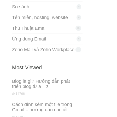
So sánh
8
Tên miền, hosting, website
6
Thủ Thuật Email
15
Ứng dụng Email
5
Zoho Mail và Zoho Workplace
12
Most Viewed
Blog là gì? Hướng dẫn phát
triển blog từ a – z
14766
Cách đính kèm một file trong
Gmail – hướng dẫn chi tiết