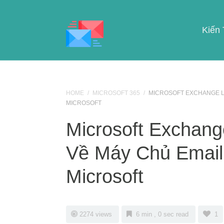
Kiến
HOME
/
MICROSOFT 365
/
MICROSOFT EXCHANGE LÀ
MICROSOFT
Microsoft Exchan
Về Máy Chủ Email
Microsoft
2274 views
6 min , 0 sec read
1