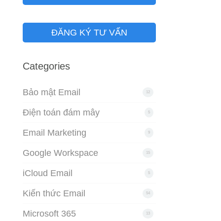
ĐĂNG KÝ TƯ VẤN
Categories
Bảo mật Email
12
Điện toán đám mây
5
Email Marketing
9
Google Workspace
15
iCloud Email
5
Kiến thức Email
54
Microsoft 365
13