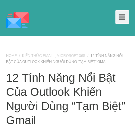
HOME
/
KIẾN THỨC EMAIL
,
MICROSOFT 365
/
12 TÍNH NĂNG NỔI
BẬT CỦA OUTLOOK KHIẾN NGƯỜI DÙNG “TẠM BIỆT” GMAIL
12 Tính Năng Nổi Bật
Của Outlook Khiến
Người Dùng “tạm Biệt”
Gmail