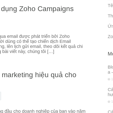
Tê
ử dụng Zoho Campaigns
Th
Ứn
ua email được phát triển bởi Zoho
Zo
i dùng có thể tạo chiến dịch Email
, lên lịch gửi email, theo dõi kết quả chi
g bài viết này, chúng tôi […]
Mo
Bl
a 
 marketing hiệu quả cho
1
Cá
hư
1
hàng đầu cho doanh nghiệp của bạn vào năm
Cá