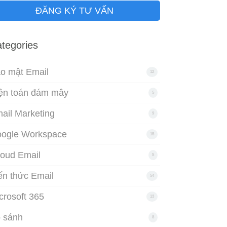
ĐĂNG KÝ TƯ VẤN
tegories
o mật Email
12
ện toán đám mây
5
ail Marketing
9
ogle Workspace
15
loud Email
5
ến thức Email
54
crosoft 365
13
 sánh
8