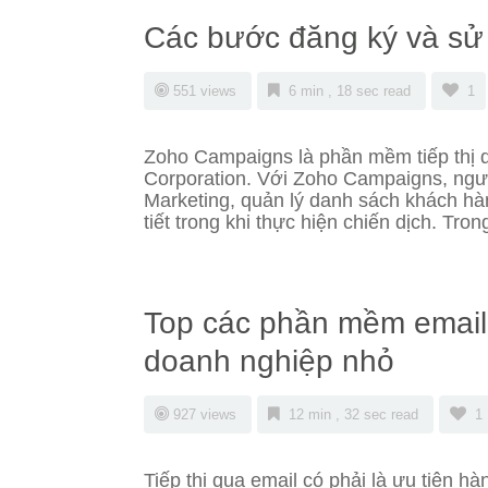
Các bước đăng ký và s
551 views
6 min , 18 sec read
1
Zoho Campaigns là phần mềm tiếp thị q
Corporation. Với Zoho Campaigns, ngườ
Marketing, quản lý danh sách khách hàng
tiết trong khi thực hiện chiến dịch. Tron
Top các phần mềm email
doanh nghiệp nhỏ
927 views
12 min , 32 sec read
1
Tiếp thị qua email có phải là ưu tiên 