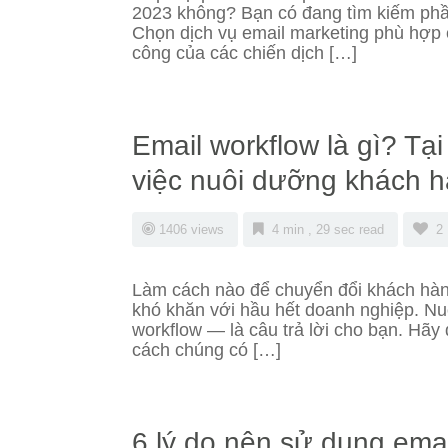
2023 không? Bạn có đang tìm kiếm phầ
Chọn dịch vụ email marketing phù hợp 
công của các chiến dịch […]
Email workflow là gì? Tạ
việc nuôi dưỡng khách 
1406 views
4 min , 29 sec read
2
Làm cách nào để chuyển đổi khách hàn
khó khăn với hầu hết doanh nghiệp. N
workflow — là câu trả lời cho bạn. Hãy 
cách chúng có […]
6 lý do nên sử dụng emai