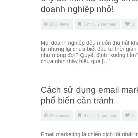
doanh nghiệp nhỏ!
2438 views
5 min , 2 sec read
1
Mọi doanh nghiệp đều muốn thu hút kh
tại nhưng lại chưa biết đầu tư thời gia
như mong đợi? Quyết định “xuống tiền”
chưa nhìn thấy hiệu quả […]
Cách sử dụng email mark
phổ biến cần tránh
2207 views
9 min , 1 sec read
3
Email marketing là chiến dịch tốt nhất t