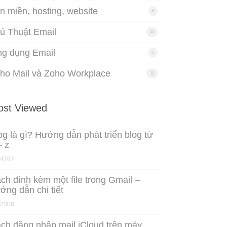
n miền, hosting, website
6
ủ Thuật Email
15
g dụng Email
5
ho Mail và Zoho Workplace
12
st Viewed
og là gì? Hướng dẫn phát triển blog từ
– z
4767
ch đính kèm một file trong Gmail –
ớng dẫn chi tiết
2308
ch đăng nhập mail iCloud trên máy