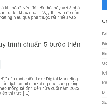
 là khi nào? Nếu đặt câu hỏi này với 3 nhà
 câu trả lời khác nhau. Vậy thì, vấn đề nằm
rketing hiệu quả phụ thuộc rất nhiều vào
Ca
Bả
uy trình chuẩn 5 bước triển
Đi
Em
Go
iC
ột” của mọi chiến lược Digital Marketing.
Ki
hiến dịch email marketing nào cũng giống
Theo thống kê tính đến nửa cuối năm 2023,
Mi
iếp thị trực […]
So