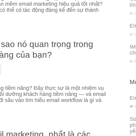
n mềm email marketing hiệu quả tốt nhất?
tí
có thể có tác động đáng kể đến sự thành
1
Em
1
i sao nó quan trọng trong
IM
ch
hàng của bạn?
9
Mo
g tiềm năng? Đây thực sự là một nhiệm vụ
uôi dưỡng khách hàng tiềm năng — và email
Em
đi sâu vào tìm hiểu email workflow là gì và
So
ph
yế
l marketing, nhất là các