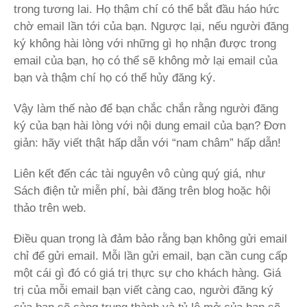
trong tương lai. Họ thậm chí có thể bắt đầu háo hức
chờ email lần tới của bạn. Ngược lại, nếu người đăng
ký không hài lòng với những gì họ nhận được trong
email của bạn, họ có thể sẽ không mở lại email của
bạn và thậm chí họ có thể hủy đăng ký.
Vậy làm thế nào để bạn chắc chắn rằng người đăng
ký của bạn hài lòng với nội dung email của bạn? Đơn
giản: hãy viết thật hấp dẫn với “nam châm” hấp dẫn!
Liên kết đến các tài nguyên vô cùng quý giá, như
Sách điện tử miễn phí, bài đăng trên blog hoặc hội
thảo trên web.
Điều quan trọng là đảm bảo rằng bạn không gửi email
chỉ để gửi email. Mỗi lần gửi email, bạn cần cung cấp
một cái gì đó có giá trị thực sự cho khách hàng. Giá
trị của mỗi email bạn viết càng cao, người đăng ký
của bạn sẽ càng trung thành và tỷ lệ mở của bạn sẽ