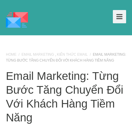
HOME
/
EMAIL MARKETING
,
KIẾN THỨC EMAIL
/
EMAIL MARKETING:
TỪNG BƯỚC TĂNG CHUYỂN ĐỔI VỚI KHÁCH HÀNG TIỀM NĂNG
Email Marketing: Từng
Bước Tăng Chuyển Đổi
Với Khách Hàng Tiềm
Năng