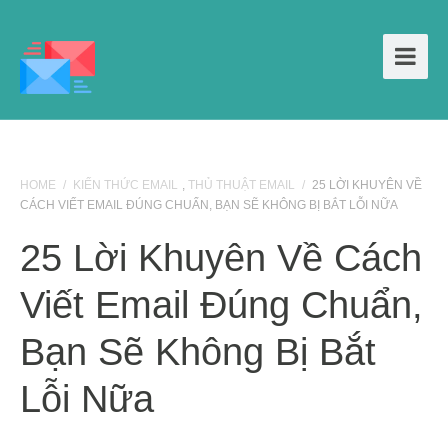
HOME
/
KIẾN THỨC EMAIL
,
THỦ THUẬT EMAIL
/
25 LỜI KHUYÊN VỀ
CÁCH VIẾT EMAIL ĐÚNG CHUẨN, BẠN SẼ KHÔNG BỊ BẮT LỖI NỮA
25 Lời Khuyên Về Cách
Viết Email Đúng Chuẩn,
Bạn Sẽ Không Bị Bắt
Lỗi Nữa