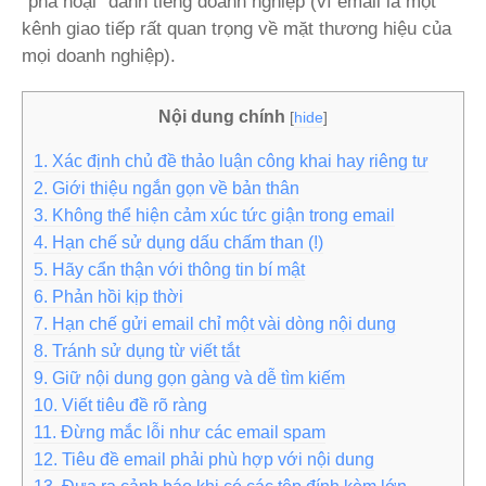
“phá hoại” danh tiếng doanh nghiệp (vì email là một
kênh giao tiếp rất quan trọng về mặt thương hiệu của
mọi doanh nghiệp).
Nội dung chính
[
hide
]
1. Xác định chủ đề thảo luận công khai hay riêng tư
2. Giới thiệu ngắn gọn về bản thân
3. Không thể hiện cảm xúc tức giận trong email
4. Hạn chế sử dụng dấu chấm than (!)
5. Hãy cẩn thận với thông tin bí mật
6. Phản hồi kịp thời
7. Hạn chế gửi email chỉ một vài dòng nội dung
8. Tránh sử dụng từ viết tắt
9. Giữ nội dung gọn gàng và dễ tìm kiếm
10. Viết tiêu đề rõ ràng
11. Đừng mắc lỗi như các email spam
12. Tiêu đề email phải phù hợp với nội dung