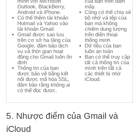
mình với Microsoft
của bạn trên đám
Outlook, BlackBerry,
mây.
Android và iPhone.
Cũng có thể chia sẻ
Có thể thêm tài khoản
bộ nhớ và tệp của
Hotmail và Yahoo vào
bạn mà không
tài khoản Gmail.
chiếm dung lượng
Gmail được sao lưu
trên điện thoại
trên cơ sở hạ tầng của
thông minh
Google, đảm bảo dịch
Dữ liệu của bạn
vụ và thời gian hoạt
luôn an toàn
động cho Gmail luôn ổn
Bạn có thể truy cập
định
tất cả thông tin của
Thông tin của bạn
mình trên tất cả
được bảo vệ bằng kết
các thiết bị nhờ
nối được mã hóa SSL,
iCloud.
đảm bảo rằng không ai
có thể đọc được.
5. Nhược điểm của Gmail và
iCloud