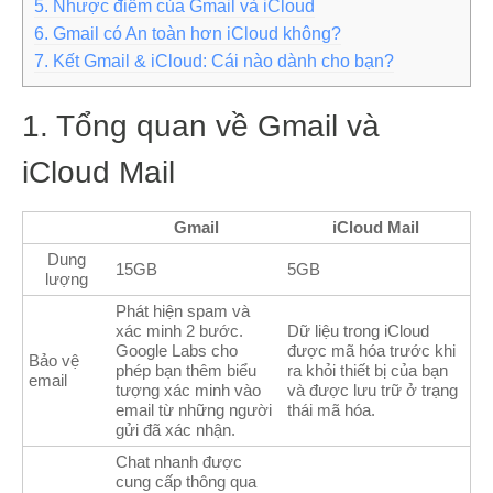
5. Nhược điểm của Gmail và iCloud
6. Gmail có An toàn hơn iCloud không?
7. Kết Gmail & iCloud: Cái nào dành cho bạn?
1. Tổng quan về Gmail và
iCloud Mail
Gmail
iCloud Mail
Dung
15GB
5GB
lượng
Phát hiện spam và
xác minh 2 bước.
Dữ liệu trong iCloud
Google Labs cho
được mã hóa trước khi
Bảo vệ
phép bạn thêm biểu
ra khỏi thiết bị của bạn
email
tượng xác minh vào
và được lưu trữ ở trạng
email từ những người
thái mã hóa.
gửi đã xác nhận.
Chat nhanh được
cung cấp thông qua