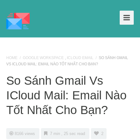
HOME
/
GOOGLE WORKSPACE
,
ICLOUD EMAIL
/
SO SÁNH GMAIL
VS ICLOUD MAIL: EMAIL NÀO TỐT NHẤT CHO BẠN?
So Sánh Gmail Vs
ICloud Mail: Email Nào
Tốt Nhất Cho Bạn?
8166 views
7 min , 25 sec read
2